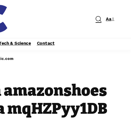
Aa
Tech & Science
Contact
pic.com
na amazonshoes
ata mqHZPyy1DB