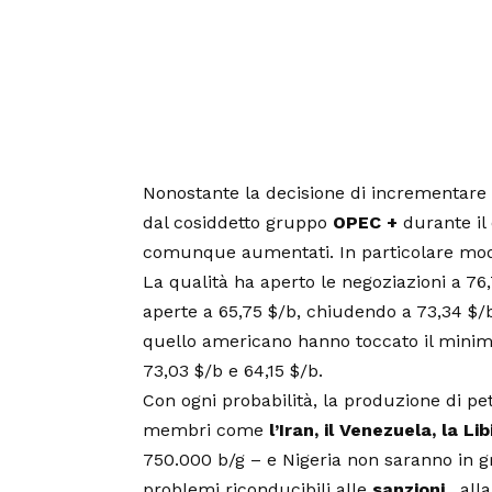
Nonostante la decisione di incrementare 
dal cosiddetto gruppo
OPEC +
durante il 
comunque aumentati. In particolare modo,
La qualità ha aperto le negoziazioni a 76,
aperte a 65,75 $/b, chiudendo a 73,34 $/b 
quello americano hanno toccato il minim
73,03 $/b e 64,15 $/b.
Con ogni probabilità, la produzione di p
membri come
l’Iran, il Venezuela, la Lib
750.000 b/g – e Nigeria non saranno in g
problemi riconducibili alle
sanzioni
, alla