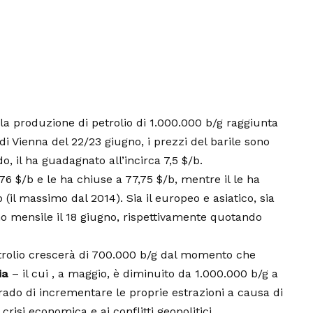
la produzione di petrolio di 1.000.000 b/g raggiunta
di Vienna del 22/23 giugno, i prezzi del barile sono
 il ha guadagnato all’incirca 7,5 $/b.
76 $/b e le ha chiuse a 77,75 $/b, mentre il le ha
(il massimo dal 2014). Sia il europeo e asiatico, sia
o mensile il 18 giugno, rispettivamente quotando
etrolio crescerà di 700.000 b/g dal momento che
ia
– il cui , a maggio, è diminuito da 1.000.000 b/g a
rado di incrementare le proprie estrazioni a causa di
 crisi economica e ai conflitti geopolitici.