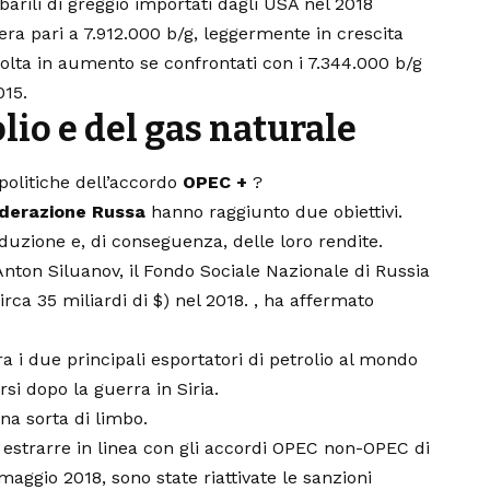
barili di greggio importati dagli USA nel 2018
ra pari a 7.912.000 b/g, leggermente in crescita
 volta in aumento se confrontati con i 7.344.000 b/g
015.
lio e del gas naturale
politiche dell’accordo
OPEC +
?
ederazione Russa
hanno raggiunto due obiettivi.
duzione e, di conseguenza, delle loro rendite.
Anton Siluanov, il Fondo Sociale Nazionale di Russia
(circa 35 miliardi di $) nel 2018. , ha affermato
tra i due principali esportatori di petrolio al mondo
rsi dopo la guerra in Siria.
una sorta di limbo.
ò estrarre in linea con gli accordi OPEC non-OPEC di
maggio 2018, sono state riattivate le sanzioni