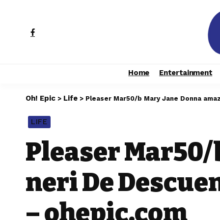
Home
Entertainment
Oh! Epic
Life
>
>
Pleaser Mar50/b Mary Jane Donna amaz
LIFE
Pleaser Mar50/
neri De Descue
– ohepic.com