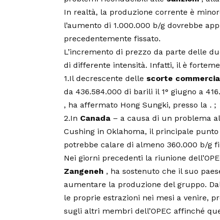
In realtà, la produzione corrente è minor
l’aumento di 1.000.000 b/g dovrebbe appr
precedentemente fissato.
L’incremento di prezzo da parte delle due 
di differente intensità. Infatti, il è fort
1.Il decrescente delle
scorte commercia
da 436.584.000 di barili il 1° giugno a 416.
, ha affermato Hong Sungki, presso la . ;
2.In
Canada
– a causa di un problema all
Cushing in Oklahoma, il principale punto d
potrebbe calare di almeno 360.000 b/g fi
Nei giorni precedenti la riunione dell’OPE
Zangeneh
, ha sostenuto che il suo paes
aumentare la produzione del gruppo. Dal
le proprie estrazioni nei mesi a venire, p
sugli altri membri dell’OPEC affinché ques