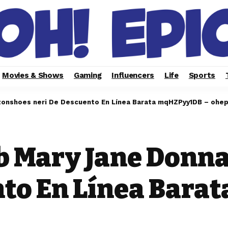
Movies & Shows
Gaming
Influencers
Life
Sports
onshoes neri De Descuento En Línea Barata mqHZPyy1DB – ohe
b Mary Jane Don
nto En Línea Bar