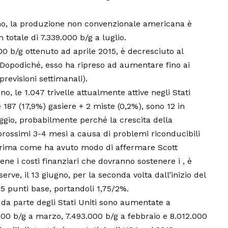
ugno, la produzione non convenzionale americana è
totale di 7.339.000 b/g a luglio.
000 b/g ottenuto ad aprile 2015, è decresciuto al
. Dopodiché, esso ha ripreso ad aumentare fino ai
previsioni settimanali).
o, le 1.047 trivelle attualmente attive negli Stati
e 187 (17,9%) gasiere + 2 miste (0,2%), sono 12 in
ggio, probabilmente perché la crescita della
prossimi 3-4 mesi a causa di problemi riconducibili
 prima come ha avuto modo di affermare Scott
iene i costi finanziari che dovranno sostenere i , è
rve, il 13 giugno, per la seconda volta dall’inizio del
 25 punti base, portandoli 1,75/2%.
o da parte degli Stati Uniti sono aumentate a
000 b/g a marzo, 7.493.000 b/g a febbraio e 8.012.000