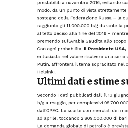
prestabiliti a novembre 2016, evitando co
modo, da un punto di vista strettamente p
sostegno della Federazione Russa – la cu
raggiunto gli 11.090.000 b/g durante la p
al tetto deciso alla fine del 2016 – mentr
premendo sull’Arabia Saudita allo scopo d
Con ogni probabilità,
il Presidente USA
entusiasta nel volere risolvere una serie
Putin, affronterà il tema sopracitato nel c
Helsinki.
Ultimi dati e stime su
Secondo i dati pubblicati dall’ il 13 giugn
b/g a maggio, per complessivi 98.700.000 
dall’OPEC. Le scorte commerciali dei mem
ad aprile, toccando 2.809.000.000 di baril
La domanda globale di petrolio è prevista 