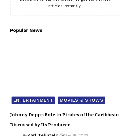
articles instantly!
Popular News
ENTERTAINMENT
MOVIES & SHOWS
Johnny Depp’s Role in Pirates of the Caribbean
Discussed by Its Producer
Karl Telintelo
By
May 16, 2022