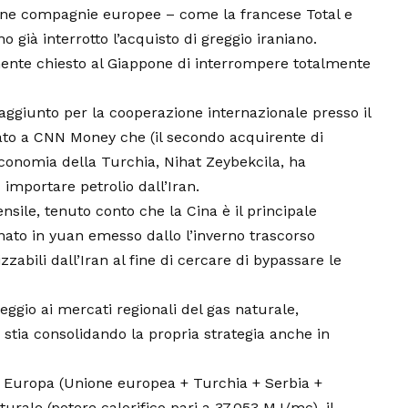
lcune compagnie europee – come la francese Total e
 già interrotto l’acquisto di greggio iraniano.
amente chiesto al Giappone di interrompere totalmente
aggiunto per la cooperazione internazionale presso il
rato a CNN Money che (il secondo acquirente di
’Economia della Turchia, Nihat Zeybekcila, ha
importare petrolio dall’Iran.
ile, tenuto conto che la Cina è il principale
inato in yuan emesso dallo l’inverno trascorso
zabili dall’Iran al fine di cercare di bypassare le
ggio ai mercati regionali del gas naturale,
stia consolidando la propria strategia anche in
in Europa (Unione europea + Turchia + Serbia +
rale (potere calorifico pari a 37,053 MJ/mc), il