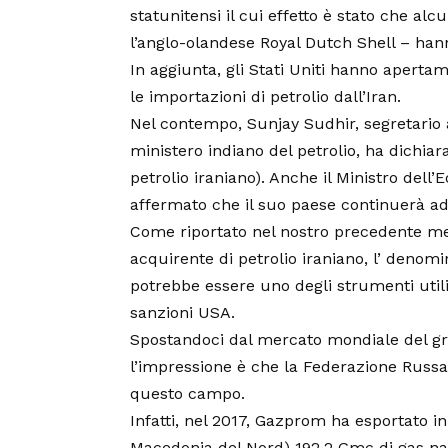
statunitensi il cui effetto è stato che a
l’anglo-olandese Royal Dutch Shell – hanno
In aggiunta, gli Stati Uniti hanno apert
le importazioni di petrolio dall’Iran.
Nel contempo, Sunjay Sudhir, segretario 
ministero indiano del petrolio, ha dichia
petrolio iraniano). Anche il Ministro dell
affermato che il suo paese continuerà ad 
Come riportato nel nostro precedente mens
acquirente di petrolio iraniano, l’ denom
potrebbe essere uno degli strumenti utiliz
sanzioni USA.
Spostandoci dal mercato mondiale del gre
l’impressione è che la Federazione Russa 
questo campo.
Infatti, nel 2017, Gazprom ha esportato 
Macedonia del Nord) 192.2 Gmc di gas natu