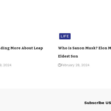
LIFE
ding More About Leap
Who is Saxon Musk? Elon M
Eldest Son
9, 2024
February 28, 2024
Subscribe U