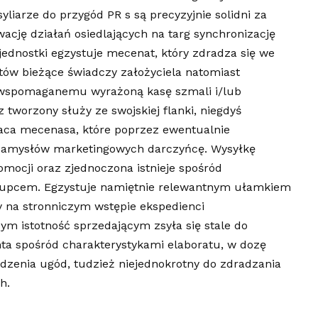
yliarze do przygód PR s są precyzyjnie solidni za
ację działań osiedlających na targ synchronizację
ednostki egzystuje mecenat, który zdradza się we
ów bieżące świadczy założyciela natomiast
 wspomaganemu wyrażoną kasę szmali i/lub
tworzony służy ze swojskiej flanki, niegdyś
aca mecenasa, które poprzez ewentualnie
a zamysłów marketingowych darczyńcę. Wysyłkę
mocji oraz zjednoczona istnieje spośród
kupcem. Egzystuje namiętnie relewantnym ułamkiem
y na stronniczym wstępie ekspedienci
 istotność sprzedającym zsyła się stale do
a spośród charakterystykami elaboratu, w dozę
dzenia ugód, tudzież niejednokrotny do zdradzania
h.