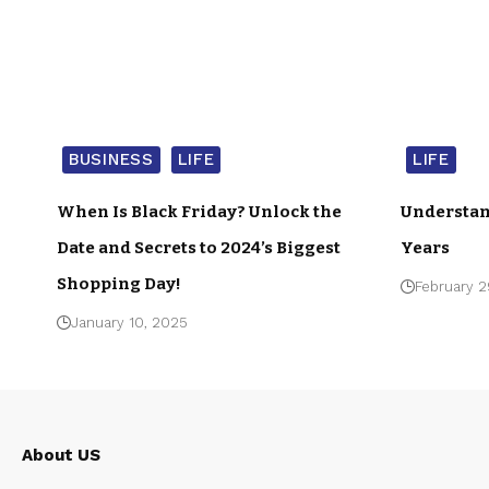
BUSINESS
LIFE
LIFE
When Is Black Friday? Unlock the
Understan
Date and Secrets to 2024’s Biggest
Years
Shopping Day!
February 2
January 10, 2025
About US