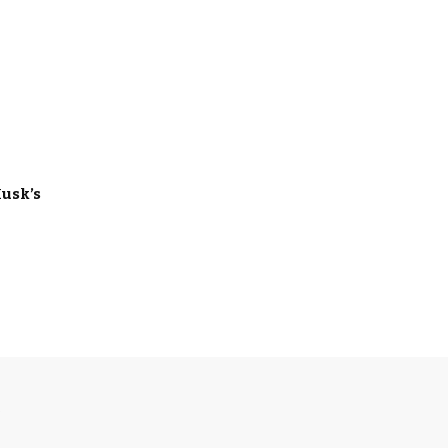
usk’s
S