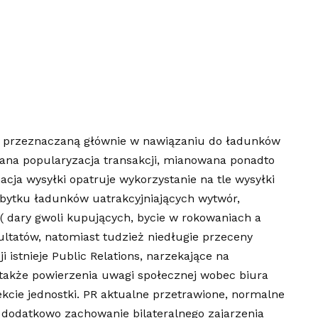
 przeznaczaną głównie w nawiązaniu do ładunków
ana popularyzacja transakcji, mianowana ponadto
cja wysyłki opatruje wykorzystanie na tle wysyłki
bytku ładunków uatrakcyjniających wytwór,
dary gwoli kupujących, bycie w rokowaniach a
ultatów, natomiast tudzież niedługie przeceny
i istnieje Public Relations, narzekające na
także powierzenia uwagi społecznej wobec biura
kcie jednostki. PR aktualne przetrawione, normalne
e dodatkowo zachowanie bilateralnego zajarzenia