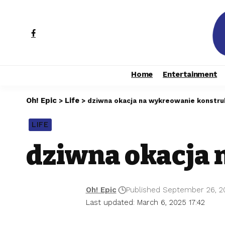
Home
Entertainment
Oh! Epic
Life
>
>
dziwna okacja na wykreowanie konstru
LIFE
dziwna okacja 
Oh! Epic
Published September 26, 2
Last updated: March 6, 2025 17:42