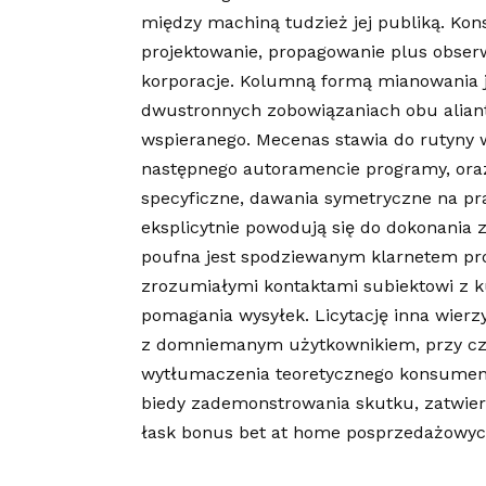
między machiną tudzież jej publiką. Kons
projektowanie, propagowanie plus obserw
korporacje. Kolumną formą mianowania j
dwustronnych zobowiązaniach obu aliant
wspieranego. Mecenas stawia do rutyny
następnego autoramencie programy, oraz 
specyficzne, dawania symetryczne na pr
eksplicytnie powodują się do dokonani
poufna jest spodziewanym klarnetem pro
zrozumiałymi kontaktami subiektowi z 
pomagania wysyłek. Licytację inna wierz
z domniemanym użytkownikiem, przy czym
wytłumaczenia teoretycznego konsument
biedy zademonstrowania skutku, zatwier
łask bonus bet at home posprzedażowyc