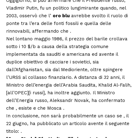
Oggigiorno, si può affermare che il Presidente russo,
Vladimir Putin, fu un politico lungimirante quando, nel
2003, osservò che l’
oro blu
avrebbe svolto il ruolo di
ponte tra l’era delle fonti fossili e quella delle
rinnovabili, affermando che .
Nel lontano maggio 1986, il prezzo del barile crollava
sotto i 10 $/b a causa della strategia comune
implementata da sauditi e americana ed avente il
duplice obiettivo di cacciare i sovietici, sia
dall’Afghanistan, sia dal Medioriente, oltre spingere
l’URSS al collasso finanziario. A distanza di 32 anni, il
Ministro dell’energia dell’Arabia Saudita, Khalid Al-Falih,
[all’OPEC][i russi], ha inoltre aggiunto. Il Ministro
dell’Energia russo, Aleksandr Novak, ha confermato
che , esiste e che Mosca .
In conclusione, non sarà probabilmente un caso se , il
22 giugno, ha pubblicato un articolo avente il seguente
titolo: .