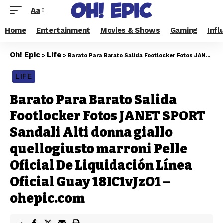
Aa
Home
Entertainment
Movies & Shows
Gaming
Infl
Oh! Epic
Life
>
>
Barato Para Barato Salida Footlocker Fotos JANET SPORT Sandali Alti donna giallo quellogiusto marroni Pelle Oficial De Liquidación Línea Oficial Guay 18IC1vJzO1 – ohepic.com
LIFE
Barato Para Barato Salida
Footlocker Fotos JANET SPORT
Sandali Alti donna giallo
quellogiusto marroni Pelle
Oficial De Liquidación Línea
Oficial Guay 18IC1vJzO1 –
ohepic.com