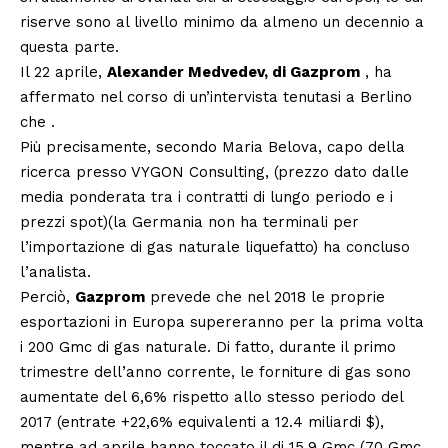
riserve sono al livello minimo da almeno un decennio a
questa parte.
Il 22 aprile,
Alexander Medvedev, di Gazprom
, ha
affermato nel corso di un’intervista tenutasi a Berlino
che .
Più precisamente, secondo Maria Belova, capo della
ricerca presso VYGON Consulting, (prezzo dato dalle
media ponderata tra i contratti di lungo periodo e i
prezzi spot)(la Germania non ha terminali per
l’importazione di gas naturale liquefatto) ha concluso
l’analista.
Perciò,
Gazprom
prevede che nel 2018 le proprie
esportazioni in Europa supereranno per la prima volta
i 200 Gmc di gas naturale. Di fatto, durante il primo
trimestre dell’anno corrente, le forniture di gas sono
aumentate del 6,6% rispetto allo stesso periodo del
2017 (entrate +22,6% equivalenti a 12.4 miliardi $),
mentre ad aprile hanno toccato il di 15.9 Gmc (70 Gmc