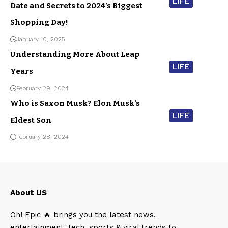
LIFE
Date and Secrets to 2024’s Biggest
Shopping Day!
January 10, 2025
Understanding More About Leap
LIFE
Years
February 29, 2024
Who is Saxon Musk? Elon Musk’s
LIFE
Eldest Son
February 28, 2024
About US
Oh! Epic 🔥 brings you the latest news,
entertainment, tech, sports & viral trends to